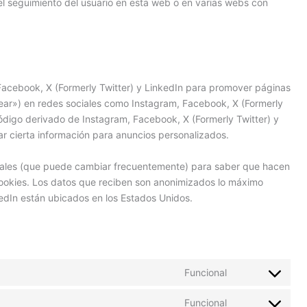
 el seguimiento del usuario en esta web o en varias webs con
Facebook, X (Formerly Twitter) y LinkedIn para promover páginas
itear») en redes sociales como Instagram, Facebook, X (Formerly
código derivado de Instagram, Facebook, X (Formerly Twitter) y
r cierta información para anuncios personalizados.
ociales (que puede cambiar frecuentemente) para saber que hacen
ookies. Los datos que reciben son anonimizados lo máximo
kedIn están ubicados en los Estados Unidos.
Funcional
Consent
to
Funcional
service