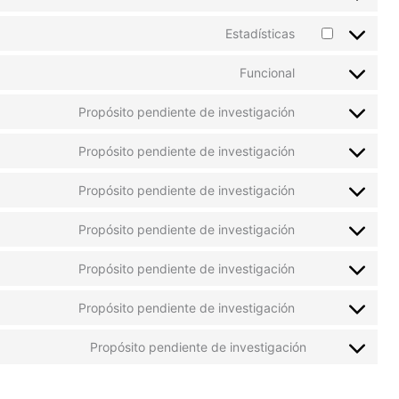
Consent
google-
to
Estadísticas
recaptcha
service
Consent
wordpress
to
Funcional
service
Consent
google-
to
Propósito pendiente de investigación
analytics
service
Consent
all-
to
Propósito pendiente de investigación
in-
service
Consent
one-
google-
to
wp-
Propósito pendiente de investigación
fonts
service
Consent
migration
google-
to
Propósito pendiente de investigación
maps
service
Consent
youtube
to
Propósito pendiente de investigación
service
Consent
facebook
to
Propósito pendiente de investigación
service
Consent
twitter
to
Propósito pendiente de investigación
service
Consent
linkedin
to
service